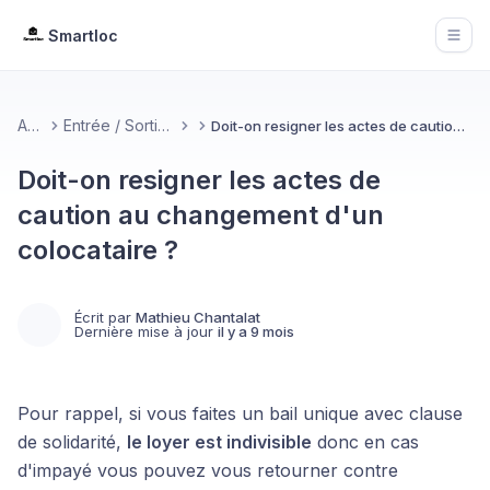
Smartloc
Open
Accueil
Entrée / Sortie des locataires
Doit-on resigner les actes de caution au changement d'un colocataire ?
Doit-on resigner les actes de
caution au changement d'un
colocataire ?
Écrit par
Mathieu Chantalat
Dernière mise à jour
il y a 9 mois
Pour rappel, si vous faites un bail unique avec clause
de solidarité,
le loyer est indivisible
donc en cas
d'impayé vous pouvez vous retourner contre