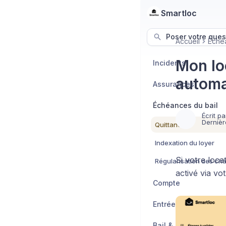
Smartloc
Poser votre ques
Accueil
Échéa
Mon loc
Incidents
autom
Assurances
Échéances du bail
Écrit pa
Dernièr
Quittances
Indexation du loyer
Si votre loca
Régularisation des ch
activé via vo
Compte
Entrée / Sortie des l
Bail & Annexes