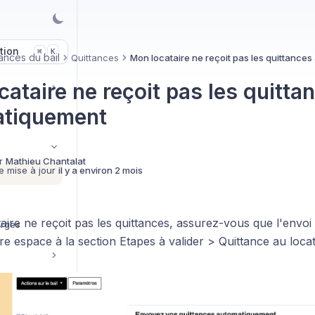
tion
K
⌘
nces du bail
Quittances
Mon locataire ne reçoit pas les quittance
ataire ne reçoit pas les quitta
atiquement
r
Mathieu Chantalat
e mise à jour
il y a environ 2 mois
taire ne reçoit pas les quittances, assurez-vous que l'envoi
arges
tre espace à la section Etapes à valider > Quittance au locat
ocataires